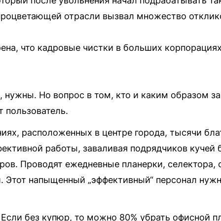
оторый после увольнения начал подрабатывать так
 процветающей отрасли вызвал множество отклик
ена, что кадровые чистки в больших корпорациях
 нужны. Но вопрос в том, кто и каким образом з
т пользователь.
ниях, расположенных в центре города, тысячи бл
ективной работы, заваливая подрядчиков кучей 
стров. Проводят ежедневные планерки, селектора
ги. Этот напыщенный „эффективный“ персонал нуж
. Если без купюр, то можно 80% убрать офисной п