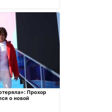
отеряла»: Прохор
ся о новой