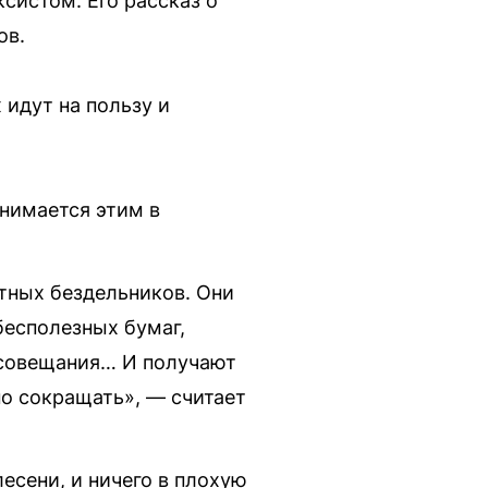
систом. Его рассказ о
ов.
 идут на пользу и
анимается этим в
атных бездельников. Они
бесполезных бумаг,
, совещания… И получают
но сокращать», — считает
лесени, и ничего в плохую