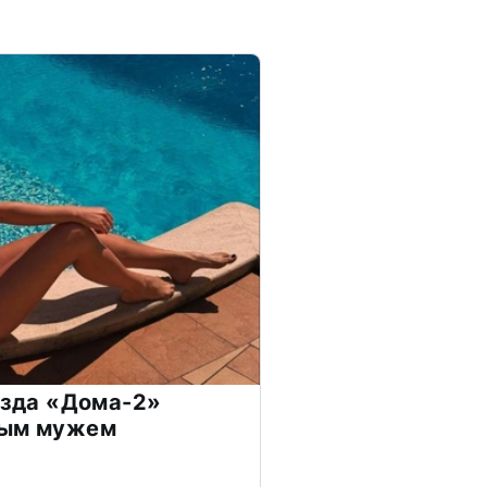
везда «Дома-2»
дым мужем