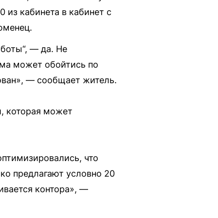
0 из кабинета в кабинет с
юменец.
аботы“, — да. Не
ема может обойтись по
ован», — сообщает житель.
, которая может
оптимизировались, что
ько предлагают условно 20
ливается контора», —