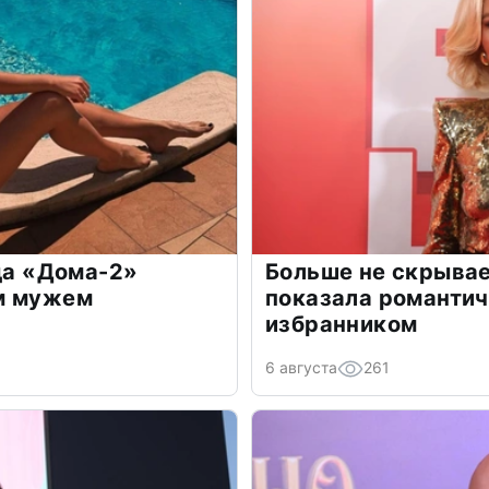
зда «Дома-2»
Больше не скрывае
м мужем
показала романти
избранником
6 августа
261