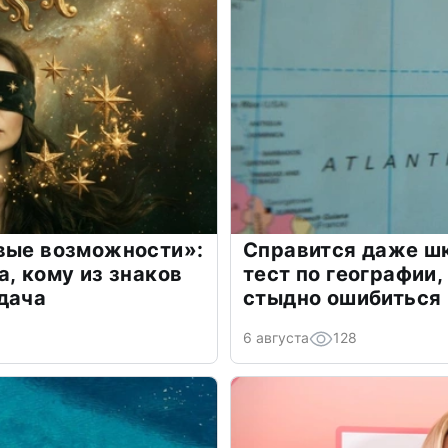
овые возможности»:
Справится даже шк
а, кому из знаков
тест по географии,
дача
стыдно ошибиться
6 августа
128