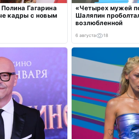
 Полина Гагарина
«Четырех мужей п
ые кадры с новым
Шаляпин проболтал
возлюбленной
6 августа
18