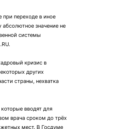
е при переходе в иное
 абсолютное значение не
твенной системы
.RU.
кадровый кризис в
некоторых других
части страны, нехватка
 которые вводят для
вом врача сроком до трёх
юджетных мест. В Госдуме