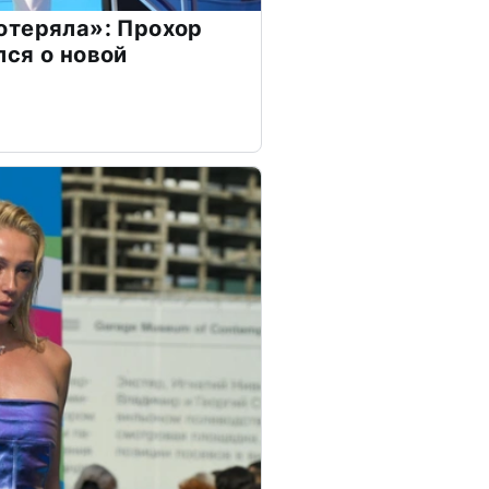
отеряла»: Прохор
ся о новой