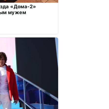
везда «Дома-2»
дым мужем