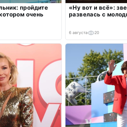
льник: пройдите
«Ну вот и всё»: з
 котором очень
развелась с моло
6 августа
20