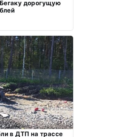
 Бегаку дорогущую
ублей
бли в ДТП на трассе