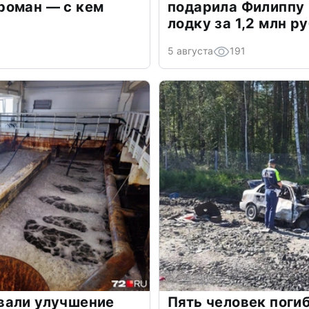
роман — с кем
подарила Филиппу
лодку за 1,2 млн р
5 августа
191
вали улучшение
Пять человек поги