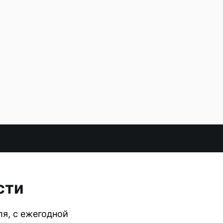
сти
я, с ежегодной