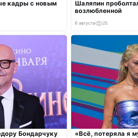
ые кадры с новым
Шаляпин проболтал
возлюбленной
6 августа
25
едору Бондарчуку
«Всё, потеряла я 