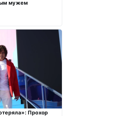
дым мужем
отеряла»: Прохор