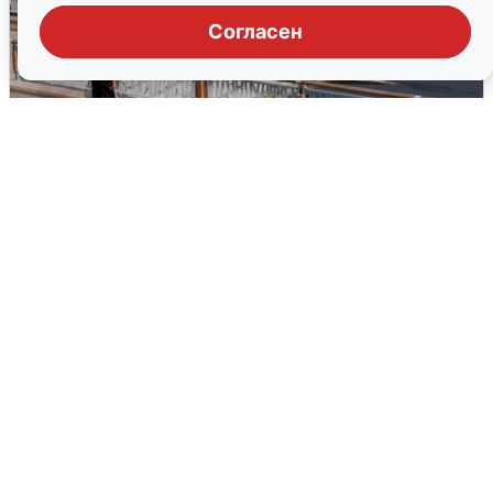
Согласен
В Туре вода убывает, на других реках
области прибывает
4 августа
0