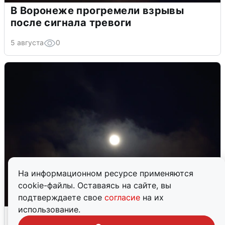
В Воронеже прогремели взрывы
после сигнала тревоги
5 августа
0
На информационном ресурсе применяются
cookie-файлы. Оставаясь на сайте, вы
подтверждаете свое
согласие
на их
использование.
Взрывы в Воронеже после сигнала