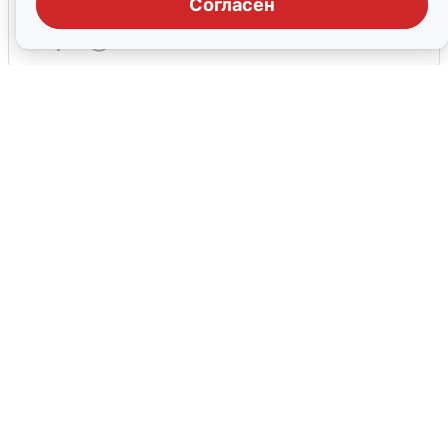
тревоги
Согласен
5 августа
0
Жители и туристы Сочи рассказали
об атаке БПЛА 5 августа