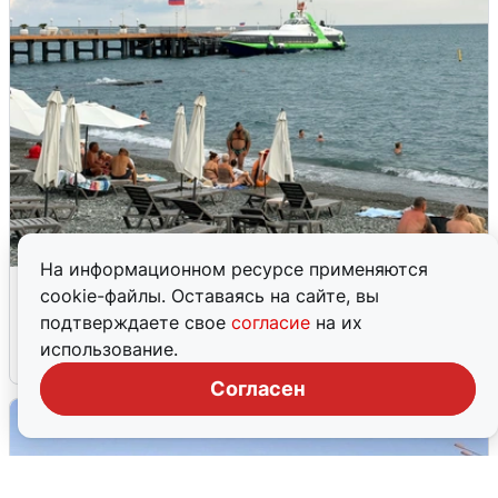
На информационном ресурсе применяются
Жители и туристы Сочи рассказали
cookie-файлы. Оставаясь на сайте, вы
об атаке БПЛА 5 августа
подтверждаете свое
согласие
на их
использование.
5 августа
0
Согласен