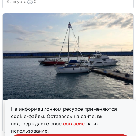
6 августа
0
В Сочи сняли угрозу атаки БПЛА,
На информационном ресурсе применяются
аэропорт закрыт
cookie-файлы. Оставаясь на сайте, вы
подтверждаете свое
согласие
на их
6 августа
0
использование.