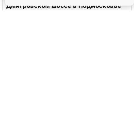
Дмитровском шоссе в Подмосковье
4 августа
0
В Туре вода убывает, на других реках
области прибывает