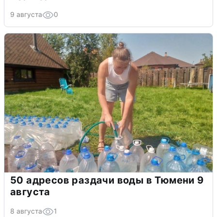
9 августа
0
50 адресов раздачи воды в Тюмени 9
августа
8 августа
1