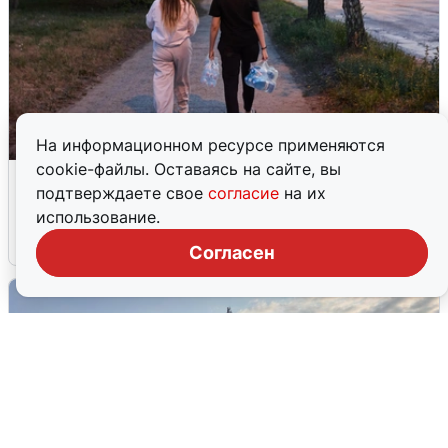
На информационном ресурсе применяются
cookie-файлы. Оставаясь на сайте, вы
Опубликована карта отключений
подтверждаете свое
согласие
на их
воды в Воронеже
использование.
6 августа
0
Согласен