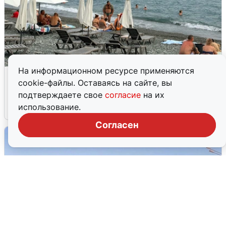
На информационном ресурсе применяются
Жители и туристы Сочи рассказали
cookie-файлы. Оставаясь на сайте, вы
об атаке БПЛА 5 августа
подтверждаете свое
согласие
на их
использование.
5 августа
0
Согласен