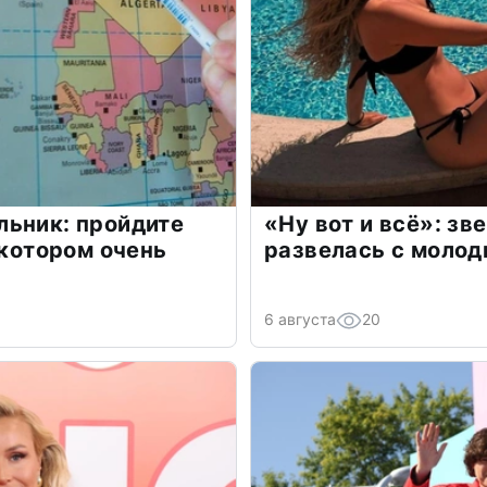
льник: пройдите
«Ну вот и всё»: з
 котором очень
развелась с моло
6 августа
20