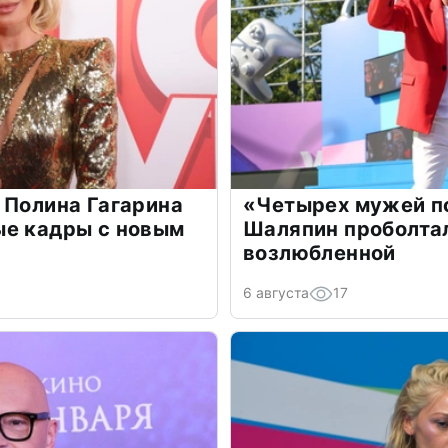
 Полина Гагарина
«Четырех мужей п
ые кадры с новым
Шаляпин проболтал
возлюбленной
6 августа
17