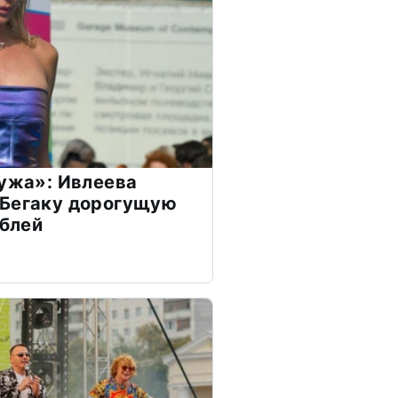
мужа»: Ивлеева
 Бегаку дорогущую
ублей