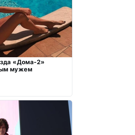
везда «Дома-2»
дым мужем