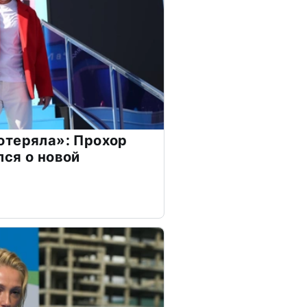
отеряла»: Прохор
ся о новой