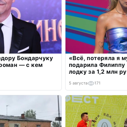
едору Бондарчуку
«Всё, потеряла я 
роман — с кем
подарила Филиппу
лодку за 1,2 млн р
5 августа
171