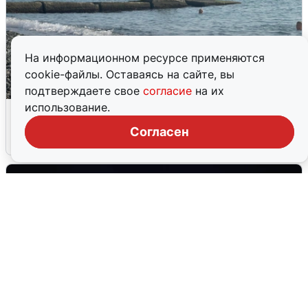
На информационном ресурсе применяются
cookie-файлы. Оставаясь на сайте, вы
подтверждаете свое
согласие
на их
использование.
Сирены в Сочи: новая угроза БПЛА
Согласен
6 августа
0