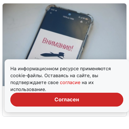
На информационном ресурсе применяются
cookie-файлы. Оставаясь на сайте, вы
подтверждаете свое
согласие
на их
использование.
Ракетная опасность в Свердловской
области: что известно
Согласен
6 августа
0