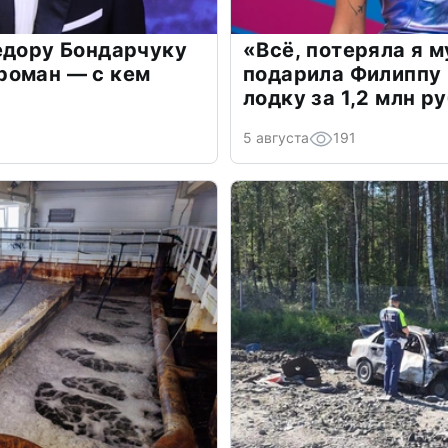
едору Бондарчуку
«Всё, потеряла я 
роман — с кем
подарила Филиппу
лодку за 1,2 млн р
5 августа
191