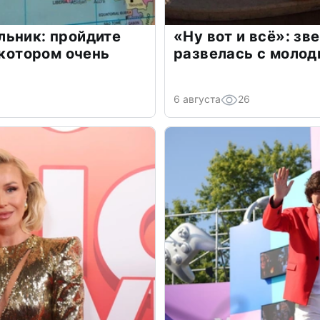
льник: пройдите
«Ну вот и всё»: з
 котором очень
развелась с моло
6 августа
26