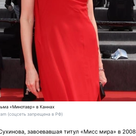
льма «Минотавр» в Каннах
gram (соцсеть запрещена в РФ)
ухинова, завоевавшая титул «Мисс мира» в 2008 