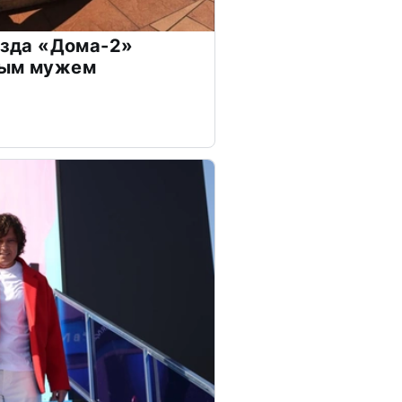
везда «Дома-2»
дым мужем