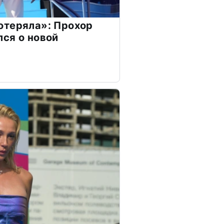
отеряла»: Прохор
ся о новой