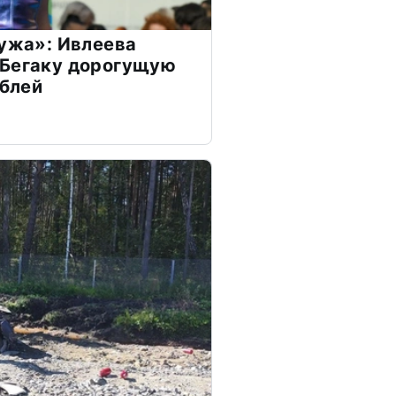
мужа»: Ивлеева
 Бегаку дорогущую
ублей