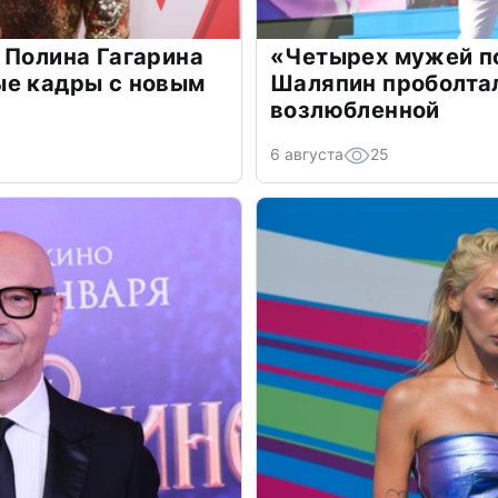
 Полина Гагарина
«Четырех мужей п
ые кадры с новым
Шаляпин проболтал
возлюбленной
6 августа
25