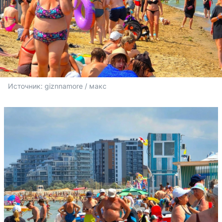
Источник: 
giznnamore / макс