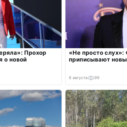
еряла»: Прохор
«Не просто слух»:
 о новой
приписывают новы
6 августа
99