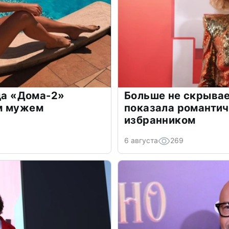
зда «Дома-2»
Больше не скрывае
м мужем
показала романти
избранником
6 августа
269