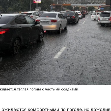
жидается теплая погода с частыми осадками
и ожидаются комфортными по погоде, но дождли