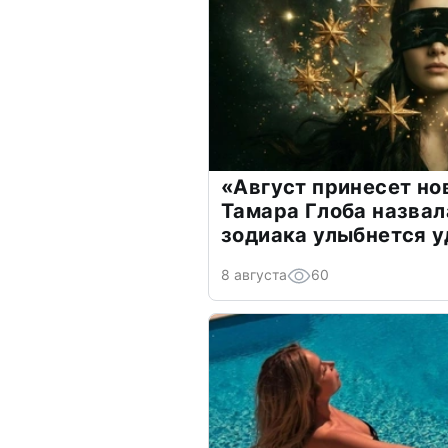
«Август принесет н
Тамара Глоба назвал
зодиака улыбнется у
8 августа
60