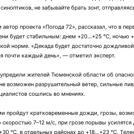
 синоптиков, не забывайте брать зонт, отправляяс
 автор проекта «Погода 72», рассказал, что в пе
ни будет стабильным: днем +20…+25 °C, ночью +
кой норме. «Декада будет достаточно дождливой
 почти каждый день», — отметил эксперт.
упредили жителей Тюменской области об опасной
оне возможен разрушительный ветер, сильные лив
циалистов сошлись во мнениях.
ами пройдут кратковременные дожди, грозы, возм
 скоростью 7–12 м/с, при грозе порывы усилятся 
30 °C, в отдельных районах до +18…+23 °C. Тел