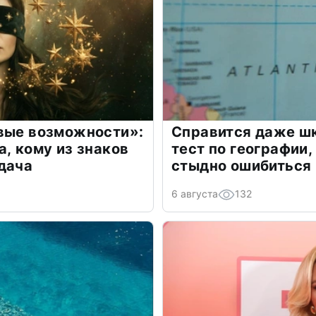
овые возможности»:
Справится даже шк
а, кому из знаков
тест по географии,
дача
стыдно ошибиться
6 августа
132