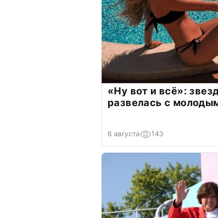
«Ну вот и всё»: зве
развелась с молоды
6 августа
143