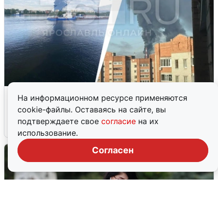
Ночная атака БПЛА на Ярославль:
На информационном ресурсе применяются
попадания и последствия
cookie-файлы. Оставаясь на сайте, вы
подтверждаете свое
согласие
на их
6 августа
0
использование.
Согласен