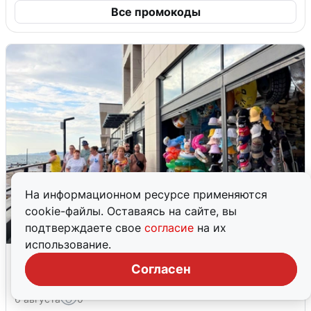
Все промокоды
На информационном ресурсе применяются
cookie-файлы. Оставаясь на сайте, вы
подтверждаете свое
согласие
на их
использование.
В Сочи объявили угрозу атаки БПЛА и
Согласен
закрыли пляжи
6 августа
0