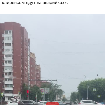
клиренсом едут на аварийках».