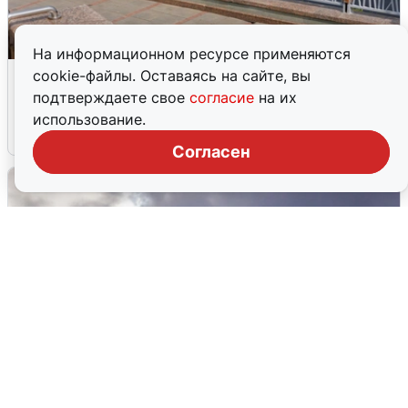
На информационном ресурсе применяются
В Туре вода убывает, на других реках
cookie-файлы. Оставаясь на сайте, вы
области прибывает
подтверждаете свое
согласие
на их
использование.
4 августа
0
Согласен