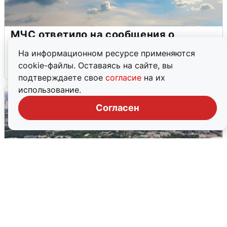
МЧС ответило на сообщения о
грохоте в Москве
На информационном ресурсе применяются
cookie-файлы. Оставаясь на сайте, вы
7 августа
0
подтверждаете свое
согласие
на их
использование.
Согласен