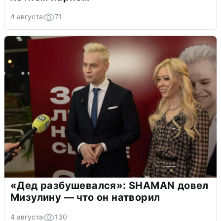
4 августа
71
«Дед разбушевался»: SHAMAN довел
Мизулину — что он натворил
4 августа
130