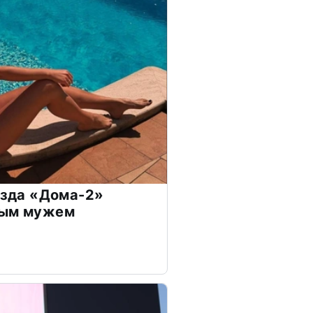
везда «Дома-2»
дым мужем