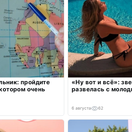
льник: пройдите
«Ну вот и всё»: з
 котором очень
развелась с моло
6 августа
62