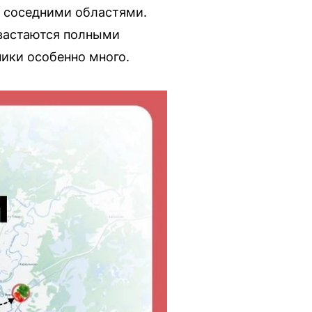
 с соседними областями.
вастаются полными
ники особенно много.