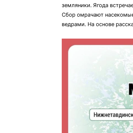
земляники. Ягода встречае
Сбор омрачают насекомые
ведрами. На основе расск