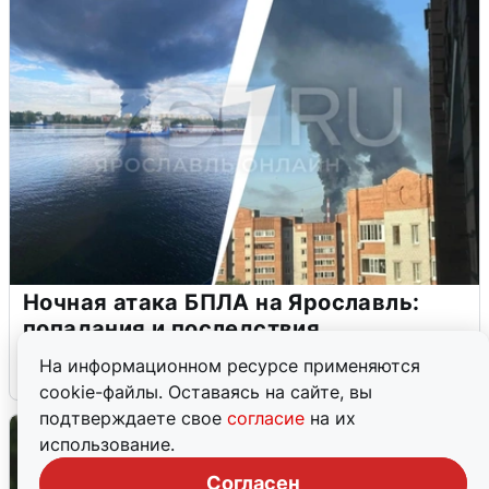
Ночная атака БПЛА на Ярославль:
попадания и последствия
На информационном ресурсе применяются
6 августа
0
cookie-файлы. Оставаясь на сайте, вы
подтверждаете свое
согласие
на их
использование.
Согласен