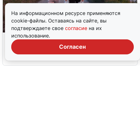
На информационном ресурсе применяются
cookie-файлы. Оставаясь на сайте, вы
подтверждаете свое
согласие
на их
использование.
Опубликована карта отключений
воды в Воронеже
Согласен
6 августа
0