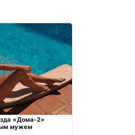
везда «Дома-2»
дым мужем