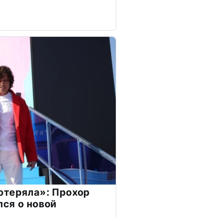
отеряла»: Прохор
ся о новой