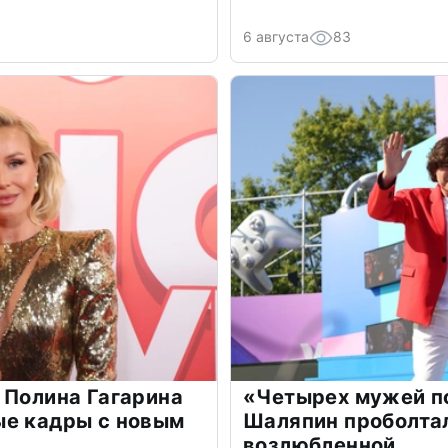
6 августа
83
 Полина Гагарина
«Четырех мужей п
ые кадры с новым
Шаляпин проболтал
возлюбленной