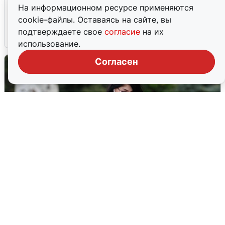
Ночная атака БПЛА на Ярославль:
На информационном ресурсе применяются
попадания и последствия
cookie-файлы. Оставаясь на сайте, вы
подтверждаете свое
согласие
на их
6 августа
0
использование.
Согласен
Волгоградцы остались без
мобильного интернета