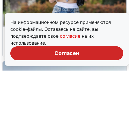
На информационном ресурсе применяются
cookie-файлы. Оставаясь на сайте, вы
Волгоградцы остались без
подтверждаете свое
согласие
на их
мобильного интернета
использование.
6 августа
0
Согласен