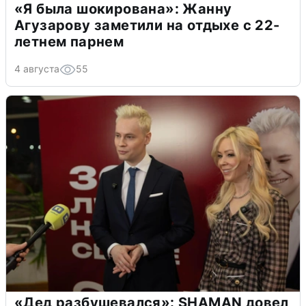
«Я была шокирована»: Жанну
Агузарову заметили на отдыхе с 22-
летнем парнем
4 августа
55
«Дед разбушевался»: SHAMAN довел