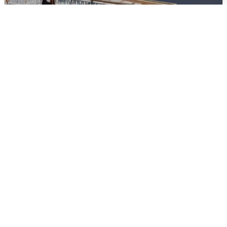
В Туре вода убывает, на других реках
области прибывает
4 августа
0