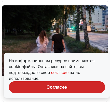
На информационном ресурсе применяются
cookie-файлы. Оставаясь на сайте, вы
подтверждаете свое
согласие
на их
использование.
Опубликована карта отключений
воды в Воронеже
Согласен
6 августа
0