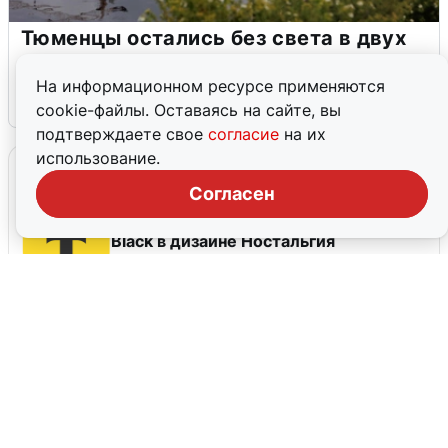
Тюменцы остались без света в двух
районах
На информационном ресурсе применяются
6 августа
13
cookie-файлы. Оставаясь на сайте, вы
подтверждаете свое
согласие
на их
использование.
Промокоды
Согласен
Оформить дебетовую карту Т-банк
Black в дизайне Ностальгия
Оформить бесплатный период на 45
дней доступа к сервисам
RUTUBE+PREMIER или оформить
подписку на 10 дней
Оформи карту Drive и получи 1 000
бонусов за покупки от 3 000 р.