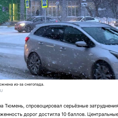
жнена из-за снегопада.
RU
на Тюмень, спровоцировал серьёзные затруднени
руженность дорог достигла 10 баллов. Центральны