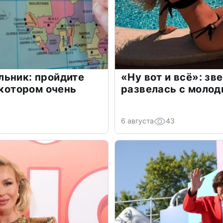
льник: пройдите
«Ну вот и всё»: з
 котором очень
развелась с моло
6 августа
43