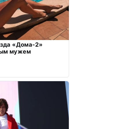
везда «Дома-2»
дым мужем