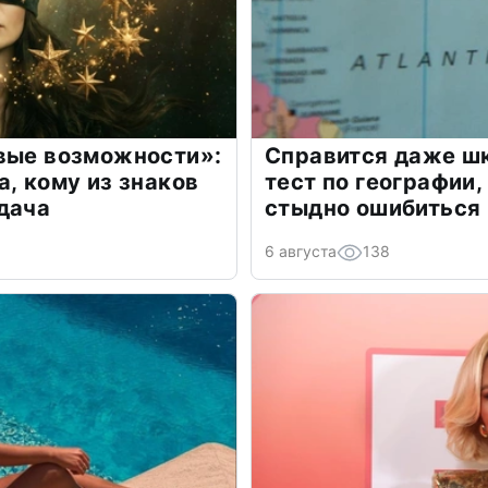
овые возможности»:
Справится даже шк
а, кому из знаков
тест по географии,
дача
стыдно ошибиться
6 августа
138