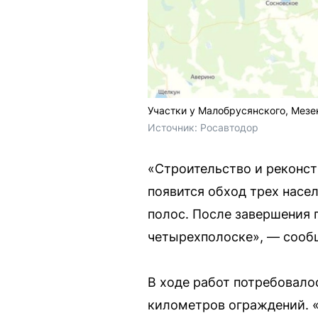
Участки у Малобрусянского, Мезен
Источник: 
Росавтодор
«Строительство и реконст
появится обход трех насе
полос. После завершения 
четырехполоске», — сооб
В ходе работ потребовалос
километров ограждений. «