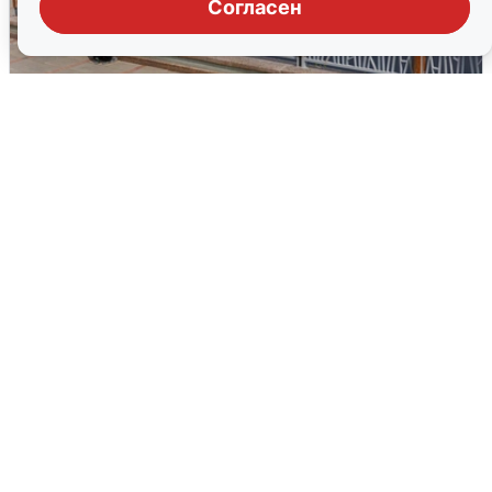
Согласен
В Туре вода убывает, на других реках
области прибывает
4 августа
0