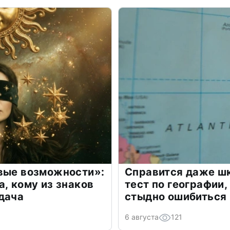
овые возможности»:
Справится даже шк
а, кому из знаков
тест по географии,
дача
стыдно ошибиться
6 августа
121