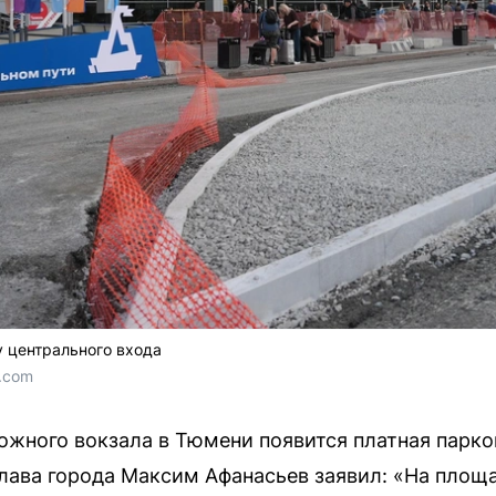
у центрального входа
.com
жного вокзала в Тюмени появится платная парко
лава города Максим Афанасьев заявил: «На площа