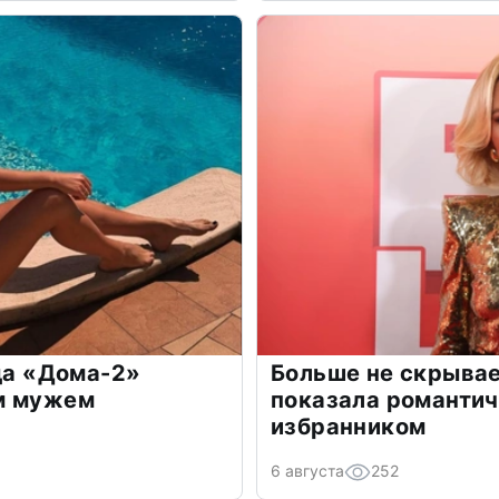
зда «Дома-2»
Больше не скрывае
м мужем
показала романти
избранником
6 августа
252