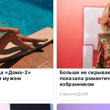
зда «Дома-2»
Больше не скрывае
м мужем
показала романти
избранником
6 августа
228