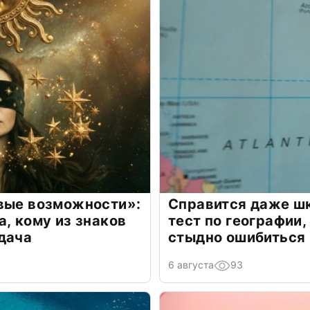
овые возможности»:
Справится даже шк
а, кому из знаков
тест по географии,
дача
стыдно ошибиться
6 августа
93