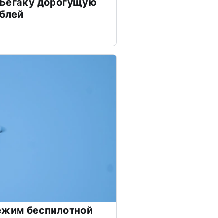
 Бегаку дорогущую
ублей
ежим беспилотной