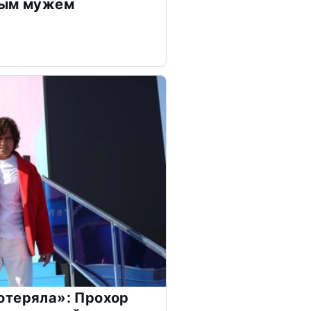
дым мужем
отеряла»: Прохор