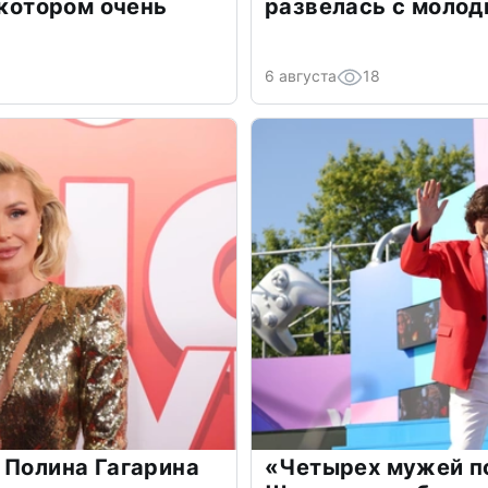
 котором очень
развелась с моло
6 августа
18
 Полина Гагарина
«Четырех мужей п