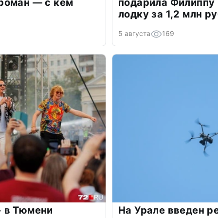
роман — с кем
подарила Филиппу
лодку за 1,2 млн р
5 августа
169
 в Тюмени
На Урале введен р