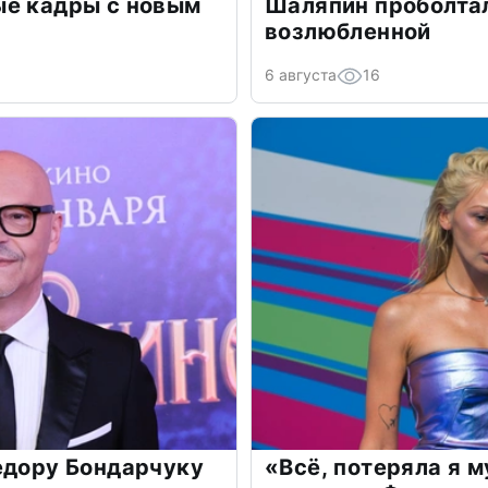
ые кадры с новым
Шаляпин проболтал
возлюбленной
6 августа
16
едору Бондарчуку
«Всё, потеряла я 