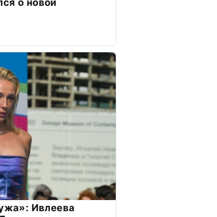
ся о новой
мужа»: Ивлеева