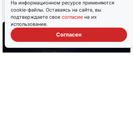
На информационном ресурсе применяются
cookie-файлы. Оставаясь на сайте, вы
6 августа
0
подтверждаете свое
согласие
на их
использование.
Согласен
Взрывы в Воронеже после сигнала
тревоги
5 августа
0