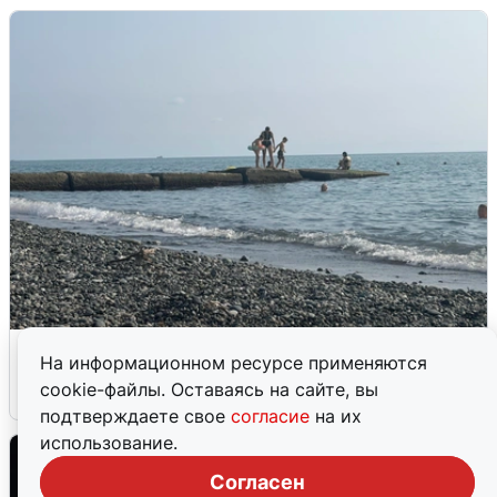
Сирены в Сочи: новая угроза БПЛА
На информационном ресурсе применяются
cookie-файлы. Оставаясь на сайте, вы
6 августа
0
подтверждаете свое
согласие
на их
использование.
Согласен