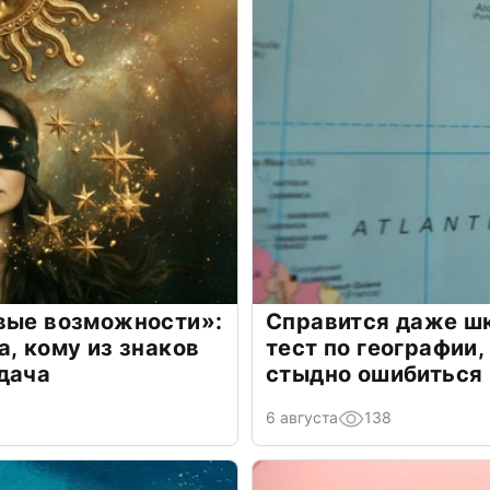
овые возможности»:
Справится даже шк
а, кому из знаков
тест по географии,
дача
стыдно ошибиться
6 августа
138