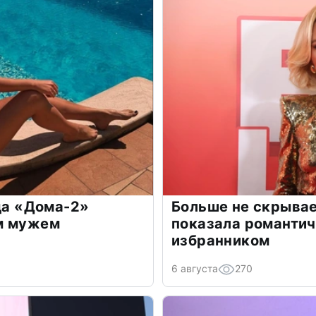
зда «Дома-2»
Больше не скрывае
м мужем
показала романти
избранником
6 августа
270