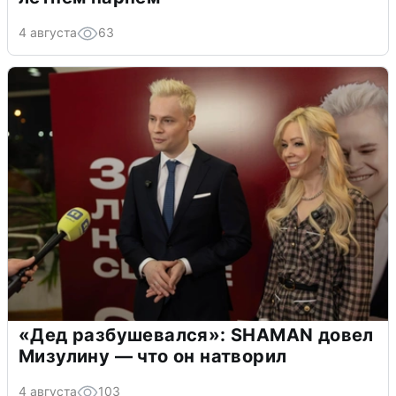
4 августа
63
«Дед разбушевался»: SHAMAN довел
Мизулину — что он натворил
4 августа
103