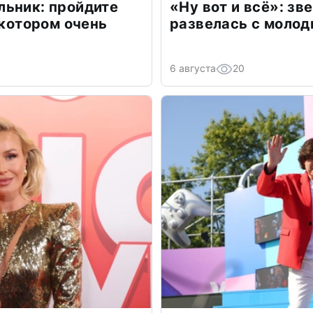
льник: пройдите
«Ну вот и всё»: з
 котором очень
развелась с моло
6 августа
20