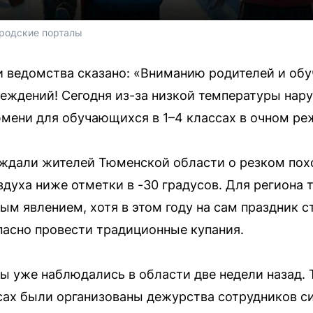
родские порталы
 ведомства сказано: «Вниманию родителей и об
ждений! Сегодня из-за низкой температуры нару
мени для обучающихся в 1–4 классах в очном ре
еждали жителей Тюменской области о резком пох
духа ниже отметки в -30 градусов. Для региона 
м явлением, хотя в этом году на сам праздник с
пасно провести традиционные купания.
 уже наблюдались в области две недели назад. 
сах были организованы дежурства сотрудников с