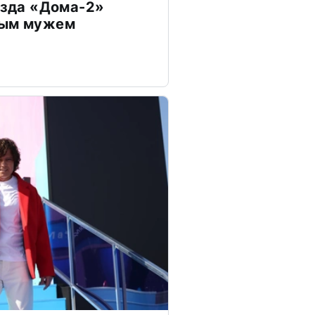
везда «Дома-2»
дым мужем