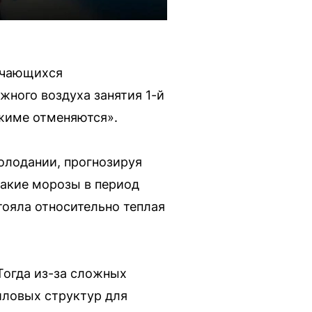
учающихся
жного воздуха занятия 1-й
жиме отменяются».
олодании, прогнозируя
такие морозы в период
тояла относительно теплая
Тогда из-за сложных
иловых структур для