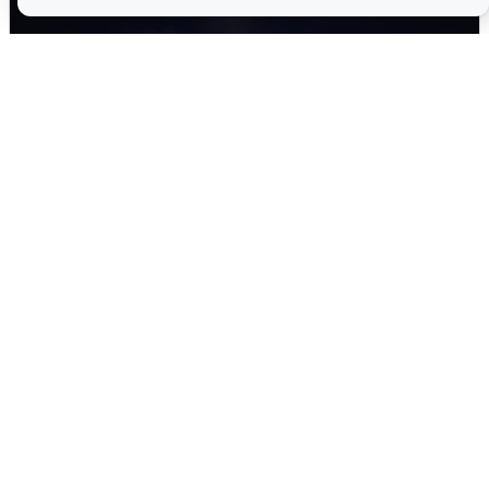
Взрывы в Воронеже после сигнала
тревоги
5 августа
0