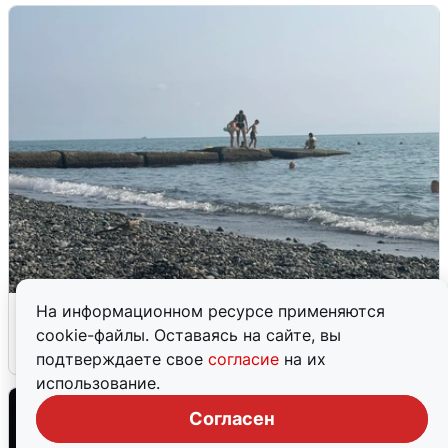
Сирены в Сочи: новая угроза БПЛА
На информационном ресурсе применяются
cookie-файлы. Оставаясь на сайте, вы
6 августа
0
подтверждаете свое
согласие
на их
использование.
Согласен