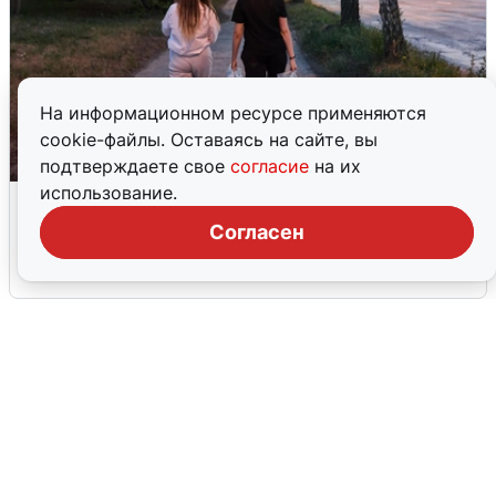
На информационном ресурсе применяются
cookie-файлы. Оставаясь на сайте, вы
подтверждаете свое
согласие
на их
использование.
Опубликована карта отключений
воды в Воронеже
Согласен
6 августа
0