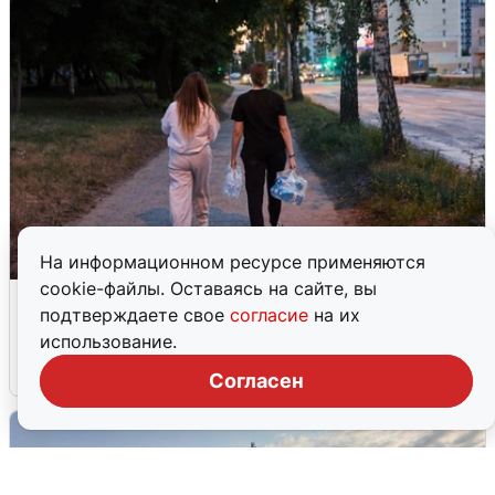
На информационном ресурсе применяются
cookie-файлы. Оставаясь на сайте, вы
Опубликована карта отключений
подтверждаете свое
согласие
на их
воды в Воронеже
использование.
6 августа
0
Согласен