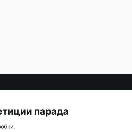
етиции парада
робки.