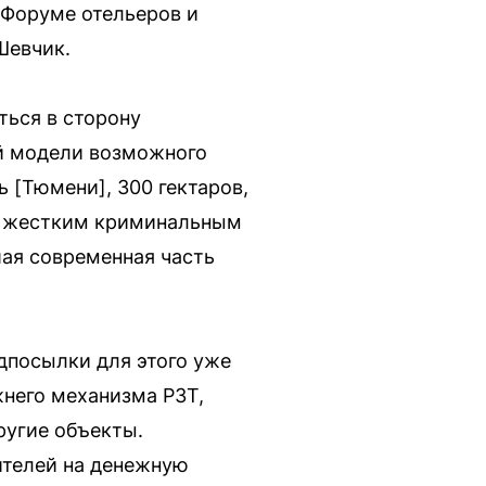
 Форуме отельеров и
Шевчик.
ться в сторону
ой модели возможного
 [Тюмени], 300 гектаров,
им жестким криминальным
чшая современная часть
дпосылки для этого уже
жнего механизма РЗТ,
ругие объекты.
ителей на денежную