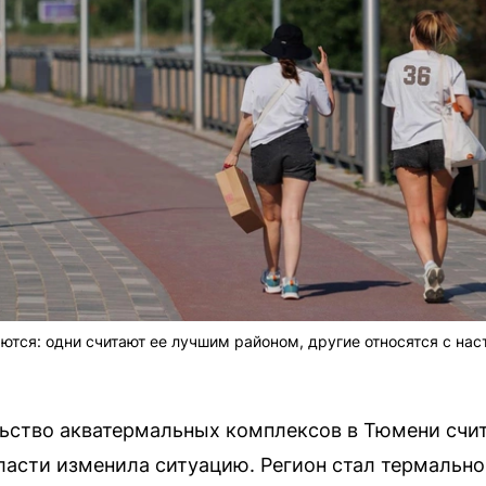
ются: одни считают ее лучшим районом, другие относятся с на
льство акватермальных комплексов в Тюмени счит
ласти изменила ситуацию. Регион стал термально