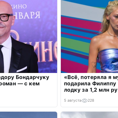
едору Бондарчуку
«Всё, потеряла я 
роман — с кем
подарила Филиппу
лодку за 1,2 млн р
5 августа
228