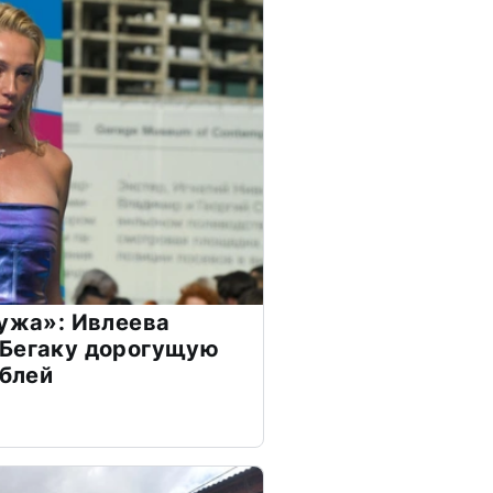
мужа»: Ивлеева
 Бегаку дорогущую
ублей