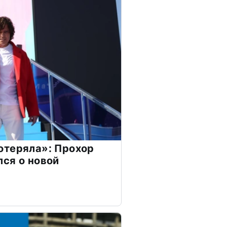
отеряла»: Прохор
ся о новой