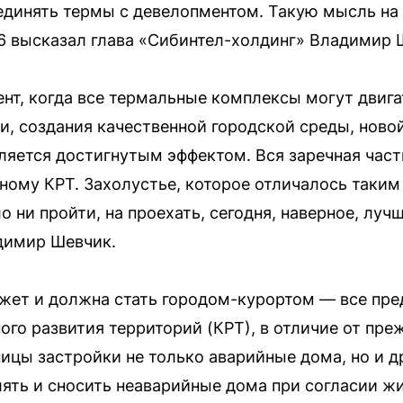
единять термы с девелопментом. Такую мысль на
6 высказал глава «Сибинтел-холдинг» Владимир 
ент, когда все термальные комплексы могут двига
и, создания качественной городской среды, нов
ляется достигнутым эффектом. Вся заречная часть
щному КРТ. Захолустье, которое отличалось так
о ни пройти, на проехать, сегодня, наверное, лу
димир Шевчик.
жет и должна стать городом-курортом — все пре
ого развития территорий (КРТ), в отличие от пре
ницы застройки не только аварийные дома, но и д
ять и сносить неаварийные дома при согласии ж