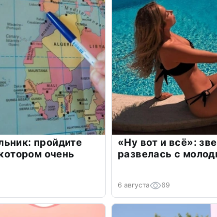
льник: пройдите
«Ну вот и всё»: з
 котором очень
развелась с моло
6 августа
69