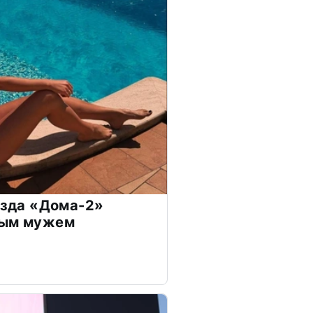
везда «Дома-2»
дым мужем